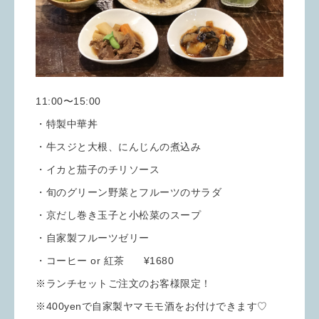
11:00〜15:00
・特製中華丼
・牛スジと大根、にんじんの煮込み
・イカと茄子のチリソース
・旬のグリーン野菜とフルーツのサラダ
・京だし巻き玉子と小松菜のスープ
・自家製フルーツゼリー
・コーヒー or 紅茶 ¥1680
※ランチセットご注文のお客様限定！
※400yenで自家製ヤマモモ酒をお付けできます♡