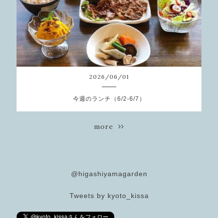
2026
/
06
/
01
今週のランチ（6/2-6/7）
more
@higashiyamagarden
Tweets by kyoto_kissa