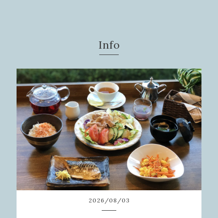
Info
2026
/
08
/
03