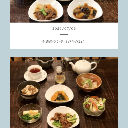
2026
/
07
/
06
今週のランチ（7/7-7/12）