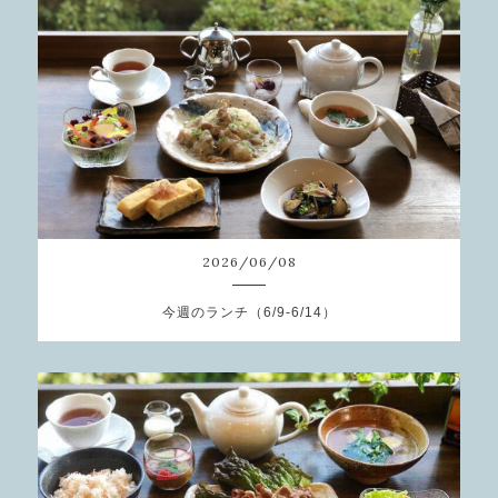
2026
/
06
/
08
今週のランチ（6/9-6/14）