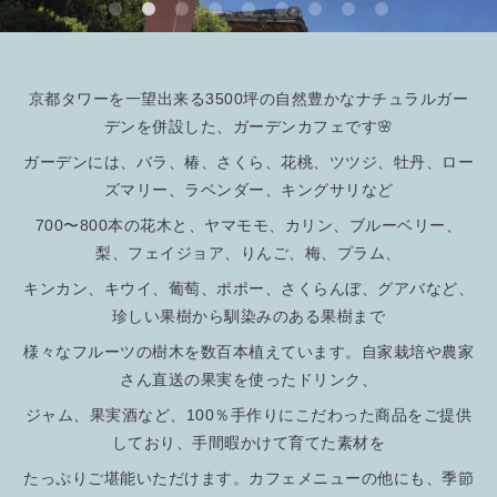
京都タワーを一望出来る3500坪の自然豊かなナチュラルガー
デンを併設した、ガーデンカフェです🌸
ガーデンには、バラ、椿、さくら、花桃、ツツジ、牡丹、ロー
ズマリー、ラベンダー、キングサリなど
700〜800本の花木と、ヤマモモ、カリン、ブルーベリー、
梨、フェイジョア、りんご、梅、プラム、
キンカン、キウイ、葡萄、ポポー、さくらんぼ、グアバなど、
珍しい果樹から馴染みのある果樹まで
様々なフルーツの樹木を数百本植えています。自家栽培や農家
さん直送の果実を使ったドリンク、
ジャム、果実酒など、100％手作りにこだわった商品をご提供
しており、手間暇かけて育てた素材を
たっぷりご堪能いただけます。カフェメニューの他にも、季節