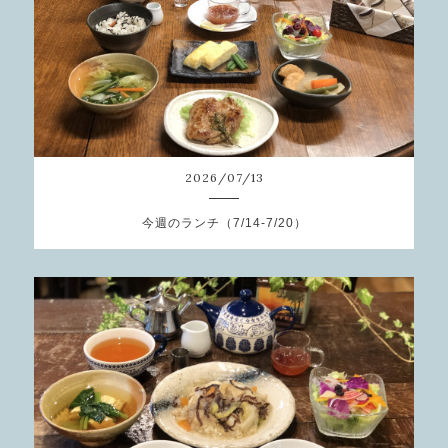
2026
/
07
/
13
今週のランチ（7/14-7/20）