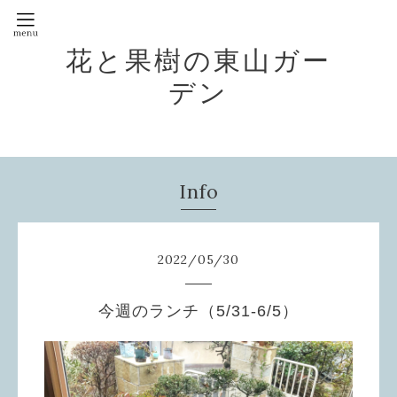
花と果樹の東山ガー
デン
Info
2022
/
05
/
30
今週のランチ（5/31-6/5）