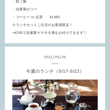
・鮭ご飯
・自家製ゼリー
・コーヒー or 紅茶 ¥1480
※ランチセットご注文のお客様限定！
+¥200で自家製ヤマモモ酒をお付けできます♡
2022
/
05
/
16
今週のランチ（5/17-5/22）