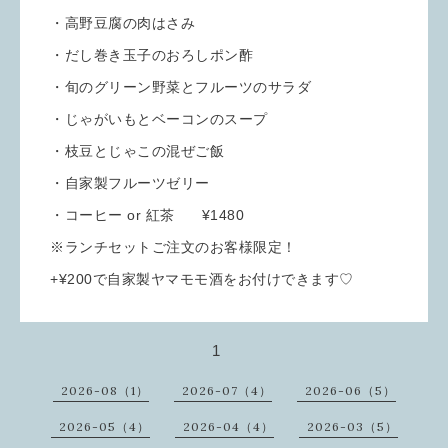
・高野豆腐の肉はさみ
・だし巻き玉子のおろしポン酢
・旬のグリーン野菜とフルーツのサラダ
・じゃがいもとベーコンのスープ
・枝豆とじゃこの混ぜご飯
・自家製フルーツゼリー
・コーヒー or 紅茶 ¥1480
※ランチセットご注文のお客様限定！
+¥200で自家製ヤマモモ酒をお付けできます♡
1
2026-08（1）
2026-07（4）
2026-06（5）
2026-05（4）
2026-04（4）
2026-03（5）