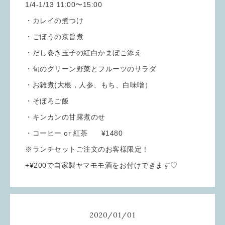
1/4-1/13 11:00〜15:00
・カレイの煮つけ
・ごぼうの京旨煮
・だし巻き玉子の紅白かまぼこ添え
・旬のグリーン野菜とフルーツのサラダ
・お雑煮(大根，人参、もち、白味噌）
・そぼろご飯
・キンカンの甘露煮のせ
・コーヒー or 紅茶 ¥1480
※ランチセットご注文のお客様限定！
+¥200で自家製ヤマモモ酒をお付けできます♡
2020
/
01
/
01