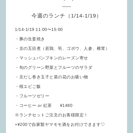
今週のランチ（1/14-1/19）
1/14-1/19 11:00〜15:00
・豚の生姜焼き
・京の五目煮（若鶏、筍、ゴボウ、人参、椎茸）
・マッシュパンプキンのレーズン寄せ
・旬のグリーン野菜とフルーツのサラダ
・京だし巻き玉子と菜の花のお吸い物
・桜エビご飯
・フルーツゼリー
・コーヒー or 紅茶 ¥1480
※ランチセットご注文のお客様限定！
+¥200で自家製ヤマモモ酒をお付けできます♡