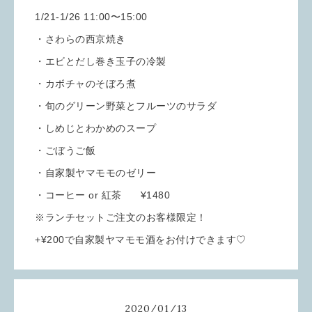
1/21-1/26 11:00〜15:00
・さわらの西京焼き
・エビとだし巻き玉子の冷製
・カボチャのそぼろ煮
・旬のグリーン野菜とフルーツのサラダ
・しめじとわかめのスープ
・ごぼうご飯
・自家製ヤマモモのゼリー
・コーヒー or 紅茶 ¥1480
※ランチセットご注文のお客様限定！
+¥200で自家製ヤマモモ酒をお付けできます♡
2020
/
01
/
13