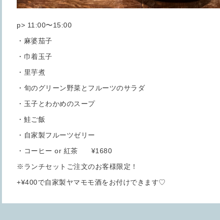
p> 11:00〜15:00
・麻婆茄子
・巾着玉子
・里芋煮
・旬のグリーン野菜とフルーツのサラダ
・玉子とわかめのスープ
・鮭ご飯
・自家製フルーツゼリー
・コーヒー or 紅茶 ¥1680
※ランチセットご注文のお客様限定！
+¥400で自家製ヤマモモ酒をお付けできます♡