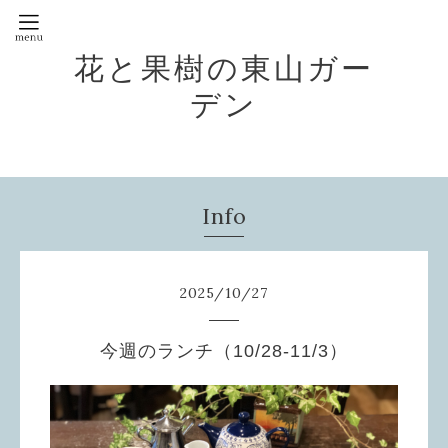
花と果樹の東山ガー
デン
Info
2025
/
10
/
27
今週のランチ（10/28-11/3）