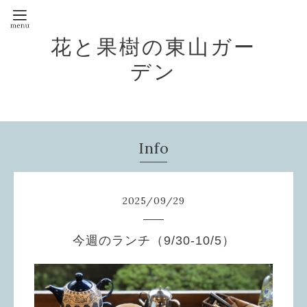
花と果樹の東山ガー
デン
Info
2025
/
09
/
29
今週のランチ（9/30-10/5）