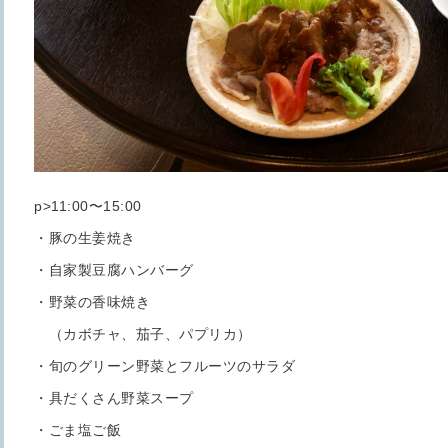
p>11:00〜15:00
・豚の生姜焼き
・自家製豆腐ハンバーグ
・野菜の香味焼き
（カボチャ、茄子、パプリカ）
・旬のグリーン野菜とフルーツのサラダ
・具だくさん野菜スープ
・ごま塩ご飯