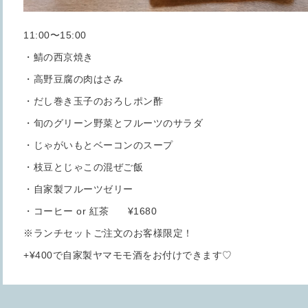
11:00〜15:00
・鯖の西京焼き
・高野豆腐の肉はさみ
・だし巻き玉子のおろしポン酢
・旬のグリーン野菜とフルーツのサラダ
・じゃがいもとベーコンのスープ
・枝豆とじゃこの混ぜご飯
・自家製フルーツゼリー
・コーヒー or 紅茶 ¥1680
※ランチセットご注文のお客様限定！
+¥400で自家製ヤマモモ酒をお付けできます♡