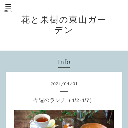
花と果樹の東山ガー
デン
Info
2024
/
04
/
01
今週のランチ（4/2-4/7）