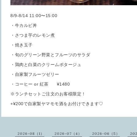
8/9-8/14 11:00〜15:00
・牛カルビ丼
・さつま芋のレモン煮
・焼き玉子
・旬のグリーン野菜とフルーツのサラダ
・鶏肉と白菜のクリームポタージュ
・自家製フルーツゼリー
・コーヒー or 紅茶 ¥1480
※ランチセットご注文のお客様限定！
+¥200で自家製ヤマモモ酒をお付けできます♡
2026-08（1）
2026-07（4）
2026-06（5）
20