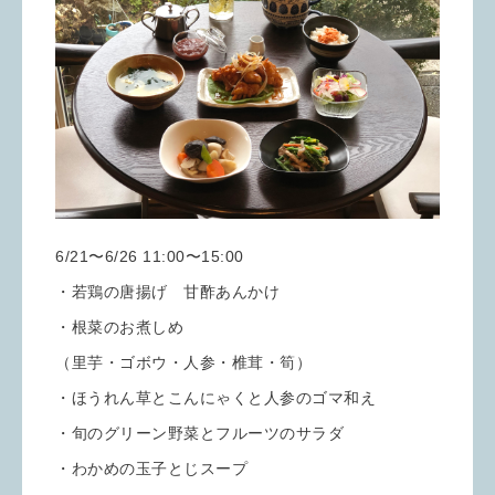
6/21〜6/26 11:00〜15:00
・若鶏の唐揚げ 甘酢あんかけ
・根菜のお煮しめ
（里芋・ゴボウ・人参・椎茸・筍）
・ほうれん草とこんにゃくと人参のゴマ和え
・旬のグリーン野菜とフルーツのサラダ
・わかめの玉子とじスープ