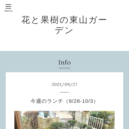
花と果樹の東山ガー
デン
Info
2021
/
09
/
27
今週のランチ（9/28-10/3）