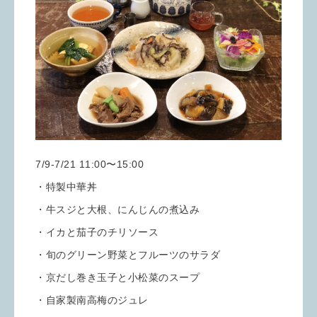
7/9-7/21 11:00〜15:00
・特製中華丼
・牛スジと大根、にんじんの煮込み
・イカと茄子のチリソース
・旬のグリーン野菜とフルーツのサラダ
・京だし巻き玉子と小松菜のスープ
・自家製南高梅のジュレ