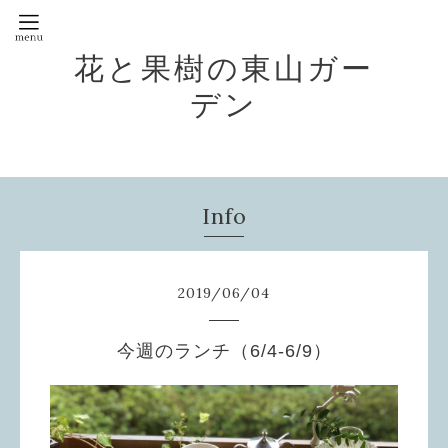
花と果樹の東山ガー
デン
Info
2019
/
06
/
04
今週のランチ（6/4-6/9）